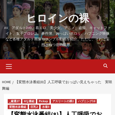
Skip
to
ヒロインの裸
content
AV、アダルトDVD、着エロ、美少女、アニメ、盗撮、キャットファ
イト、女子プロレス、事件簿、おっぱいポロリ、ハプニング映像
など各種アダルト画像やサンプル動画を紹介。ただし、それは妄
想とねつ造の世界。
Primary
Menu
HOME
【変態水泳番組(8)】人工呼吸でおっぱい見えちゃった 実咲
舞編
_厳選27
Hな番組
Pickup
アスリートの裸2
ハプニング10
変態水泳番組
巨乳2
水着3
【変態水泳番組(8)】人工呼吸でお