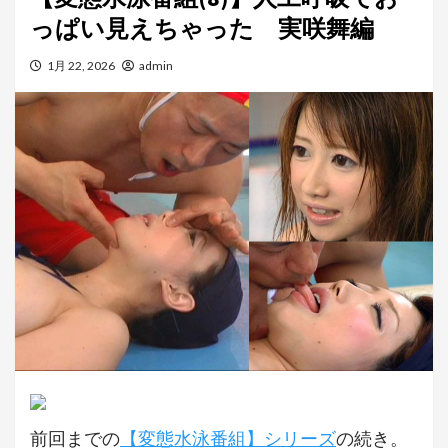
っぱい見えちゃった 実咲舞編
1月 22, 2026
admin
前回までの
【変態水泳番組】シリーズ
の続き。