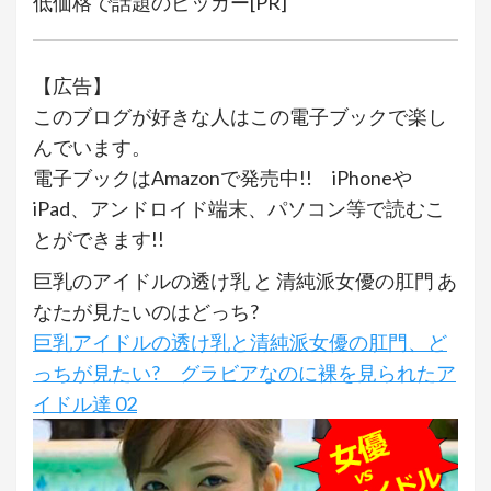
低価格で話題のピッカー[PR]
【広告】
このブログが好きな人はこの電子ブックで楽し
んでいます。
電子ブックはAmazonで発売中!! iPhoneや
iPad、アンドロイド端末、パソコン等で読むこ
とができます!!
巨乳のアイドルの透け乳 と 清純派女優の肛門 あ
なたが見たいのはどっち?
巨乳アイドルの透け乳と清純派女優の肛門、ど
っちが見たい? グラビアなのに裸を見られたア
イドル達 02