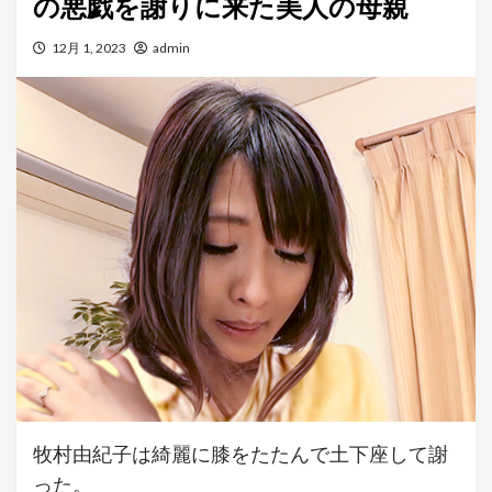
の悪戯を謝りに来た美人の母親
12月 1, 2023
admin
牧村由紀子は綺麗に膝をたたんで土下座して謝
った。