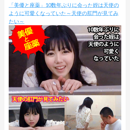
「美優と座薬」10数年ぶりに会った姪は天使の
ように可愛くなっていた～天使の肛門が見てみ
たい～