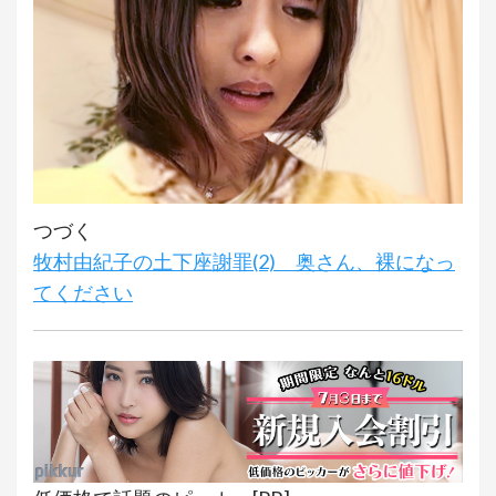
つづく
牧村由紀子の土下座謝罪(2) 奥さん、裸になっ
てください