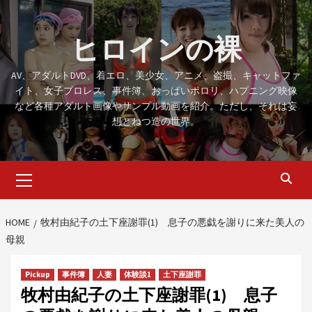
Skip
to
ヒロインの裸
content
AV、アダルトDVD、着エロ、美少女、アニメ、盗撮、キャットファ
イト、女子プロレス、事件簿、おっぱいポロリ、ハプニング映像
など各種アダルト画像やサンプル動画を紹介。ただし、それは妄
想とねつ造の世界。
Primary
Menu
HOME
牧村由紀子の土下座謝罪(1) 息子の悪戯を謝りに来た美人の
母親
Pickup
事件簿
人妻
体験談1
土下座謝罪
牧村由紀子の土下座謝罪(1) 息子